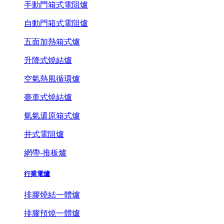
手動門箱式電阻爐
自動門箱式電阻爐
五面加熱箱式爐
升降式燒結爐
空氣熱風循環爐
臺車式燒結爐
氫氣還原箱式爐
井式電阻爐
網帶-推板爐
行業電爐
排膠燒結一體爐
排膠預燒一體爐