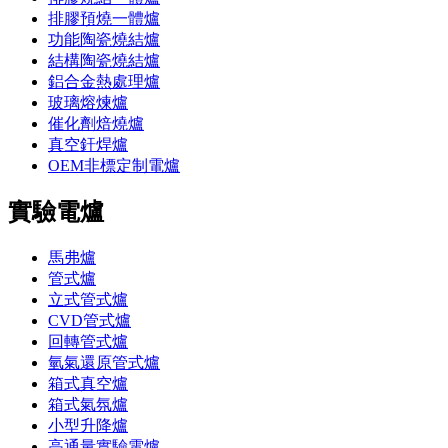
排膠預燒一體爐
功能陶瓷燒結爐
結構陶瓷燒結爐
鋁合金熱處理爐
玻璃熔煉爐
催化劑焙燒爐
真空釬焊爐
OEM非標定制電爐
實驗電爐
馬弗爐
管式爐
立式管式爐
CVD管式爐
回轉管式爐
氫氣還原管式爐
箱式真空爐
箱式氣氛爐
小型升降爐
高通量實驗電爐