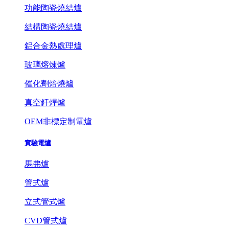
功能陶瓷燒結爐
結構陶瓷燒結爐
鋁合金熱處理爐
玻璃熔煉爐
催化劑焙燒爐
真空釬焊爐
OEM非標定制電爐
實驗電爐
馬弗爐
管式爐
立式管式爐
CVD管式爐