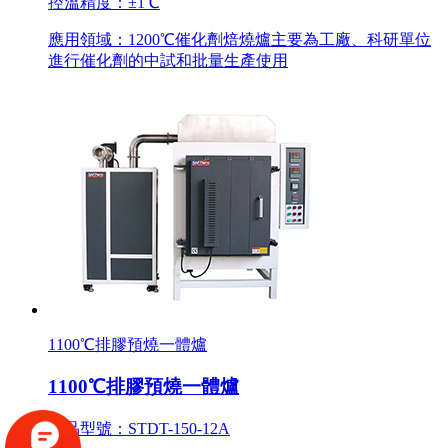
控溫精度：±1℃
應用領域：1200℃催化劑焙燒爐主要為工廠、科研單位
進行催化劑的中試和批量生產使用
1100℃排膠預燒一體爐
1100℃排膠預燒一體爐
產品型號：STDT-150-12A