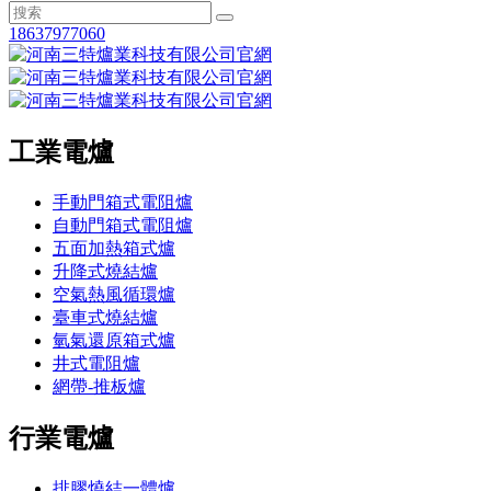
18637977060
工業電爐
手動門箱式電阻爐
自動門箱式電阻爐
五面加熱箱式爐
升降式燒結爐
空氣熱風循環爐
臺車式燒結爐
氫氣還原箱式爐
井式電阻爐
網帶-推板爐
行業電爐
排膠燒結一體爐