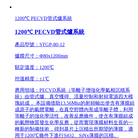
1200℃ PECVD管式爐系統
1200℃ PECVD管式爐系統
產品型號：STGP-80-12
爐膛尺寸：Φ80x1200mm
額定溫度：1200℃
控溫精度：±1℃
應用領域：PECVD系統（等離子增強化學氣相沉積系
統）由管式爐、真空獲得、流量控制和射頻電源四大模
塊組成， 本設備借助13.56Mhz的射頻輸出使含有薄膜組
成原子的氣體電離，在真空腔體內形成等離子體，利用
等離子的強化學活性，改善反應條件，使含有薄膜組成
的氣態物質發生化學反應，從而實現薄膜材料生長的一
種新的制備技術，得到基片上沉積出所期望的薄膜，適
用于1200℃條件下進行SiO2、SiNx薄膜的沉積。